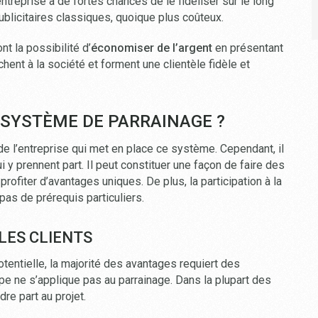
entreprise a de fortes chances de le fidéliser sur le long
blicitaires classiques, quoique plus coûteux.
ont la possibilité d’
économiser de l’argent
en présentant
hent à la société et forment une clientèle fidèle et
 SYSTÈME DE PARRAINAGE ?
 de l’entreprise qui met en place ce système. Cependant, il
i y prennent part. Il peut constituer une façon de faire des
rofiter d’avantages uniques. De plus, la participation à la
as de prérequis particuliers.
LES CLIENTS
otentielle, la majorité des avantages requiert des
 ne s’applique pas au parrainage. Dans la plupart des
re part au projet.