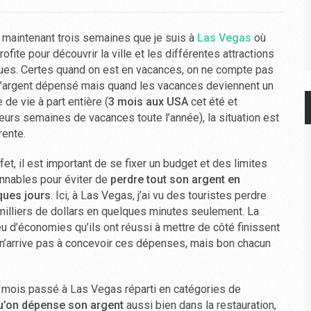
 maintenant trois semaines que je suis à
Las Vegas
où
profite pour découvrir la ville et les différentes attractions
ues. Certes quand on est en vacances, on ne compte pas
 l’argent dépensé mais quand les vacances deviennent un
de vie à part entière (
3 mois aux USA
cet été et
eurs semaines de vacances toute l’année), la situation est
rente.
fet, il est important de se fixer un budget et des limites
onnables pour éviter de
perdre tout son argent en
ques jours
. Ici, à Las Vegas, j’ai vu des touristes perdre
milliers de dollars en quelques minutes seulement. La
 peu d’économies qu’ils ont réussi à mettre de côté finissent
 n’arrive pas à concevoir ces dépenses, mais bon chacun
le mois passé à Las Vegas réparti en catégories de
qu’on dépense son argent
aussi bien dans la restauration,