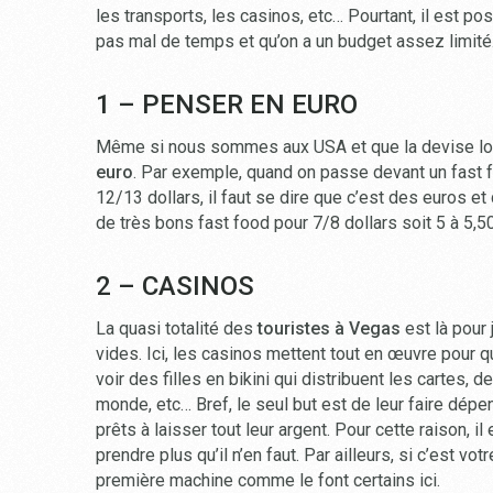
les transports, les casinos, etc… Pourtant, il est p
pas mal de temps et qu’on a un budget assez limité
1 – PENSER EN EURO
Même si nous sommes aux USA et que la devise local
euro
. Par exemple, quand on passe devant un fast f
12/13 dollars, il faut se dire que c’est des euros et 
de très bons fast food pour 7/8 dollars soit 5 à 5,50
2 – CASINOS
La quasi totalité des
touristes à Vegas
est là pour 
vides. Ici, les casinos mettent tout en œuvre pour qu
voir des filles en bikini qui distribuent les cartes
monde, etc… Bref, le seul but est de leur faire dépen
prêts à laisser tout leur argent. Pour cette raison, i
prendre plus qu’il n’en faut. Par ailleurs, si c’est v
première machine comme le font certains ici.