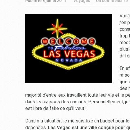
Publié le
8 juillet 2011
Voyages
Un commentaire
Voilà
j’en 
conn
trop
mode 
plusi
diffé
En ef
rais
quel
des 
majorité d’entre-eux travaillent toute leur vie et le
dans les caisses des casinos. Personnellement, je
est libre de faire ce qu’il veut !
Dans ma situation, je me suis fixé un budget pour 
dépenses.
Las Vegas est une ville conçue pour 