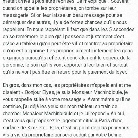
m’était arrivé à plusieurs reprises. Je m’explique… Souvent
quand on appelle les propriétaires, on tombe sur leur
messagerie. Si on leur laisse un beau message pour se
démarquer des autres, il y a de fortes chances qu’ils nous
rappellent. En nous rappelant, il faut que dans les 5 secondes
on se remémore le bien qu’il possède et justement c’est
grâce au tableau qu’on peut être vif et montrer au propriétaire
qu’
on est organisé
. Les proprios aiment justement les gens
organisés puisqu’ils reflètent généralement le sérieux de la
personne, le soin qu’ils vont apporter à leur bien et surtout
qu’ils ne vont pas être en retard pour le paiement du loyer.
En gros, dans mon cas, les propriétaires m’appelaient et me
disaient « Bonjour Elyes, je suis Monsieur Machinbidule, je
vous rappelle suite à votre message ». Avant même qu’il ne
continue, j’ai déjà les yeux sur mon tableau en train de
chercher Monsieur Machinbidule et je lui répond « Ah oui,
c’est vous qui proposez le logement situé à Paris d’une
surface de X m² etc… Et là, c’est un point de plus pour vous
vis à vis du propriétaire qui sera séduit par votre bonne