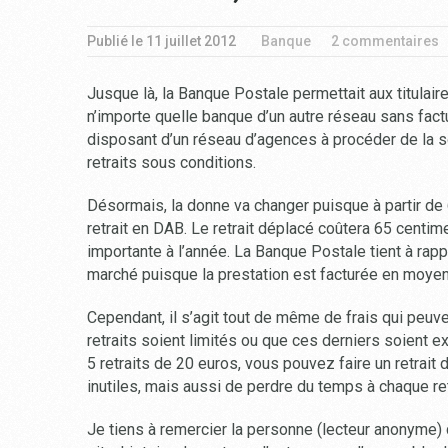
Publié le
11 juillet 2012
Banque
2 commentaires
Jusque là, la Banque Postale permettait aux titulair
n’importe quelle banque d’un autre réseau sans factur
disposant d’un réseau d’agences à procéder de la so
retraits sous conditions.
Désormais, la donne va changer puisque à partir de 6
retrait en DAB. Le retrait déplacé coûtera 65 centi
importante à l’année. La Banque Postale tient à rap
marché puisque la prestation est facturée en moye
Cependant, il s’agit tout de même de frais qui peuvent
retraits soient limités ou que ces derniers soient e
5 retraits de 20 euros, vous pouvez faire un retrait
inutiles, mais aussi de perdre du temps à chaque ret
Je tiens à remercier la personne (lecteur anonyme) 