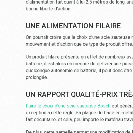
d’alimentation fait quant à lui 2,5 mètres de long, un
bonne liberté d’action.
UNE ALIMENTATION FILAIRE
On pourrait croire que le choix d’une scie sauteuse no
mouvement et d’action que ce type de produit offre.
Un produit filaire présente en effet de nombreux av
batterie, il est alors en mesure de délivrer une pui
quelconque autonomie de batterie, il peut donc être
prolongée.
UN RAPPORT QUALITÉ-PRIX TR
Faire le choix d’une scie sauteuse Bosch
est généra
exception à cette règle. Sa plaque de base en métal a
fait sécuritaire, et cela, peu importe le matériau trava
De plus, cette semelle permet une modification de l’