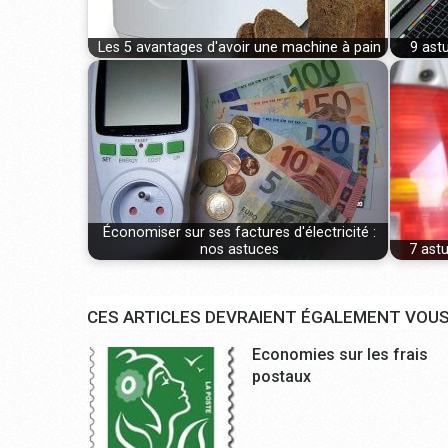
Les 5 avantages d'avoir une machine à pain
9 ast
Économiser sur ses factures d'électricité :
nos astuces
7 ast
CES ARTICLES DEVRAIENT ÉGALEMENT VOUS
Economies sur les frais
postaux