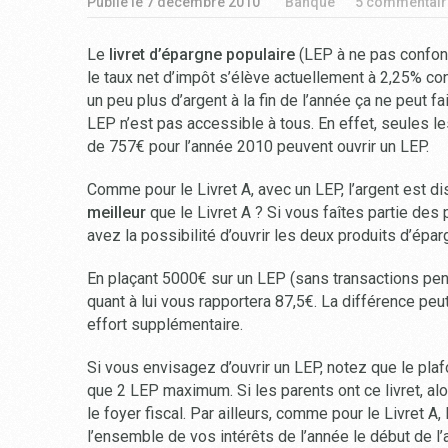
Publié le
7 décembre 2010
Banque
5 commentair
Le
livret d’épargne populaire
(LEP à ne pas confon
le taux net d’impôt s’élève actuellement à 2,25% co
un peu plus d’argent à la fin de l’année ça ne peut fai
LEP n’est pas accessible à tous. En effet, seules 
de 757€ pour l’année 2010 peuvent ouvrir un LEP.
Comme pour le Livret A, avec un LEP, l’argent est d
meilleur
que le Livret A ? Si vous faîtes partie des
avez la possibilité d’ouvrir les deux produits d’épar
En plaçant 5000€ sur un LEP (sans transactions pend
quant à lui vous rapportera 87,5€. La différence pe
effort supplémentaire.
Si vous envisagez d’ouvrir un LEP, notez que le plaf
que 2 LEP maximum. Si les parents ont ce livret, alo
le foyer fiscal. Par ailleurs, comme pour le Livret A
l’ensemble de vos intérêts de l’année le début de l’