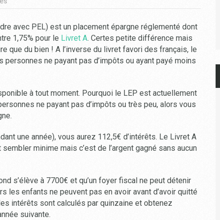
es
dre avec PEL) est un placement épargne réglementé dont
ntre 1,75% pour le
Livret A
. Certes petite différence mais
re que du bien ! A l’inverse du livret favori des français, le
les personnes ne payant pas d’impôts ou ayant payé moins
isponible à tout moment. Pourquoi le LEP est actuellement
 personnes ne payant pas d’impôts ou très peu, alors vous
gne.
ant une année), vous aurez 112,5€ d’intérêts. Le Livret A
ut sembler minime mais c’est de l’argent gagné sans aucun
ond s’élève à 7700€ et qu’un foyer fiscal ne peut détenir
rs les enfants ne peuvent pas en avoir avant d’avoir quitté
, les intérêts sont calculés par quinzaine et obtenez
année suivante.