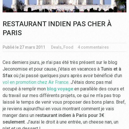
RESTAURANT INDIEN PAS CHER À
PARIS
Publié le
27 mars 2011
Deals
,
Food
4 commentaires
Ces derniers jours, je n’ai pas été très présent sur le blog
Jeconomise et pour cause, j’étais en vacances à
Tunis et à
Sfax
où j’ai passé quelques jours après avoir bénéficié d’un
vol en promotion chez Air France
. J’étais donc pas mal
occupé à remplir mon
blog voyage
en parallèle des cours et
du travail sur mes différents projets, ce qui ne m’a pas trop
laissé le temps de venir vous proposer des bons plans. Bref,
je reviens aujourd’hui en vous montrant comment je vais
manger dans un
restaurant indien à Paris pour 3€
seulement
. J’aurai le droit à une entrée, un cheese nan, un
plat et un dessert !