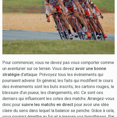
Pour commencer, vous ne devez pas vous comporter comme
un aventurier sur ce terrain. Vous devez
avoir une bonne
stratégie
d’attaque. Prévoyez tous les événements qui
pourraient advenir. En général, les faits qui modifient le cours
des événements sont les buts inscrits, les cartons rouges, la
blessure d’un joueur, les changements, etc. Ce sont ces
derniers qui influencent les cotes des matchs. Arrangez-vous
donc pour
suivre les matchs en direct
pour avoir une idée
claire du sens dans lequel la balance se penche. Grâce à cela,
vous pourrez émettre au fur et à mesure vos hypothèses. Par