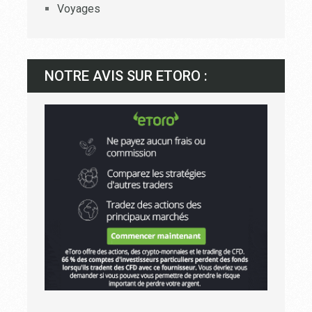
Voyages
NOTRE AVIS SUR ETORO :