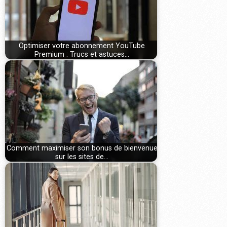
Optimiser votre abonnement YouTube
Premium : Trucs et astuces…
Comment maximiser son bonus de bienvenue
sur les sites de…