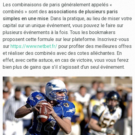
Les combinaisons de paris généralement appelés «
combinés » sont des
associations de plusieurs paris
simples en une mise
. Dans la pratique, au lieu de miser votre
capital sur un unique événement, vous pouvez le faire sur
plusieurs événements à la fois. Tous les bookmakers
proposent cette formule sur leur plateforme. Inscrivez-vous
sur
https://www.netbet.fr/
pour profiter des meilleures offres
et réaliser des combinés avec des cotes alléchantes. En
effet, avec cette astuce, en cas de victoire, vous vous ferez
bien plus de gains que s’il s’agissait d’un seul événement.