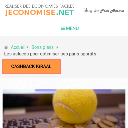
MENU
Accueil
Bons plans
Les astuces pour optimiser ses paris sportifs
CASHBACK IGRAAL